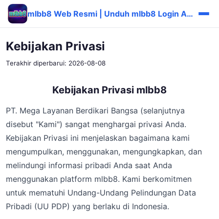
mlbb8 Web Resmi | Unduh mlbb8 Login Aman 💎
Kebijakan Privasi
Terakhir diperbarui: 2026-08-08
Kebijakan Privasi mlbb8
PT. Mega Layanan Berdikari Bangsa (selanjutnya
disebut "Kami") sangat menghargai privasi Anda.
Kebijakan Privasi ini menjelaskan bagaimana kami
mengumpulkan, menggunakan, mengungkapkan, dan
melindungi informasi pribadi Anda saat Anda
menggunakan platform mlbb8. Kami berkomitmen
untuk mematuhi Undang-Undang Pelindungan Data
Pribadi (UU PDP) yang berlaku di Indonesia.