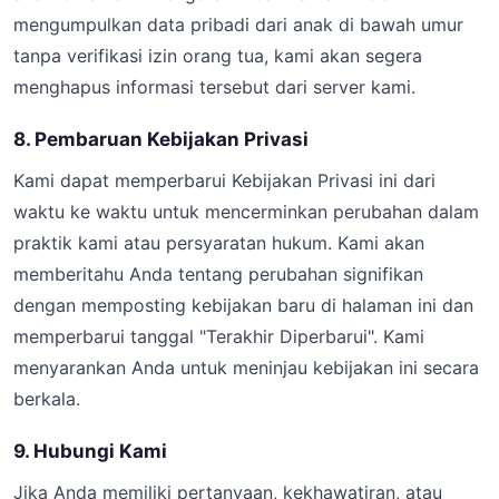
mengumpulkan data pribadi dari anak di bawah umur
tanpa verifikasi izin orang tua, kami akan segera
menghapus informasi tersebut dari server kami.
8. Pembaruan Kebijakan Privasi
Kami dapat memperbarui Kebijakan Privasi ini dari
waktu ke waktu untuk mencerminkan perubahan dalam
praktik kami atau persyaratan hukum. Kami akan
memberitahu Anda tentang perubahan signifikan
dengan memposting kebijakan baru di halaman ini dan
memperbarui tanggal "Terakhir Diperbarui". Kami
menyarankan Anda untuk meninjau kebijakan ini secara
berkala.
9. Hubungi Kami
Jika Anda memiliki pertanyaan, kekhawatiran, atau