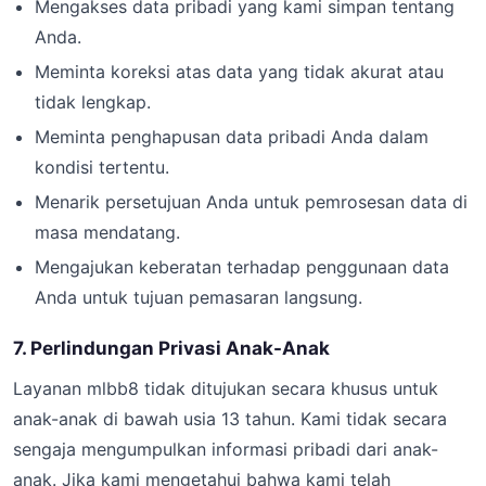
Mengakses data pribadi yang kami simpan tentang
Anda.
Meminta koreksi atas data yang tidak akurat atau
tidak lengkap.
Meminta penghapusan data pribadi Anda dalam
kondisi tertentu.
Menarik persetujuan Anda untuk pemrosesan data di
masa mendatang.
Mengajukan keberatan terhadap penggunaan data
Anda untuk tujuan pemasaran langsung.
7. Perlindungan Privasi Anak-Anak
Layanan mlbb8 tidak ditujukan secara khusus untuk
anak-anak di bawah usia 13 tahun. Kami tidak secara
sengaja mengumpulkan informasi pribadi dari anak-
anak. Jika kami mengetahui bahwa kami telah