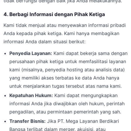
tidak berfungsi dengan baik jika Anda melakukannya.
4. Berbagi Informasi dengan Pihak Ketiga
Kami tidak menjual atau menyewakan informasi pribadi
Anda kepada pihak ketiga. Kami hanya membagikan
informasi Anda dalam situasi berikut:
Penyedia Layanan:
Kami dapat bekerja sama dengan
perusahaan pihak ketiga untuk memfasilitasi layanan
kami (misalnya, penyedia hosting atau analisis data)
yang memiliki akses terbatas ke data Anda hanya
untuk menjalankan tugas tersebut atas nama kami.
Kepatuhan Hukum:
Kami dapat mengungkapkan
informasi Anda jika diwajibkan oleh hukum, perintah
pengadilan, atau permintaan pemerintah yang sah.
Transfer Bisnis:
Jika PT. Mega Layanan Berdikari
Bangsa terlibat dalam merger, akuisisi, atau